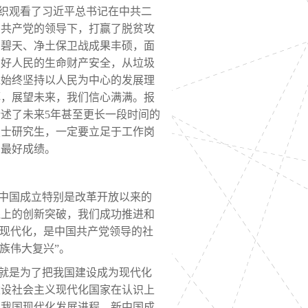
织观看了习近平总书记在中共二
国共产党的领导下，打赢了脱贫攻
、碧天、净土保卫战成果丰硕，面
护好人民的生命财产安全，从垃圾
党始终坚持以人民为中心的发展理
湃，展望未来，我们信心满满。报
论述了未来
5年甚至更长一段时间的
硕士研究生，一定要立足于工作岗
出最好成绩。
中国成立特别是改革开放以来的
践上的创新突破，我们成功推进和
的现代化，是中国共产党领导的社
族伟大复兴”。
就是为了把我国建设成为现代化
建设社会主义现代化国家在认识上
了我国现代化发展进程。新中国成