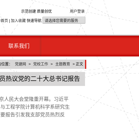
示范创建 质量创优
用户登录
为首页
|
加入收藏
快速导航
联系我们
的位置：
党建网
>
党校工作
>
主题教育
> 正文
党员热议党的二十大总书记报告
北京人民大会堂隆重开幕。习近平
学与工程学院
计算机科学系
研究
生
重要报告引发我支部党员热烈反