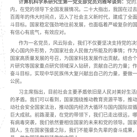
计算机科学系研究生第一党支部党员刘雅琴谈到
：
党的
内，在党的领导下全国发展情况。二十大指出，我国在过
百周年的伟大时间点，迈入了社会主义新时代，建成了全
斗目标。国家稳定强劲地往前发展，也面临着严峻复杂的
有信心有底气，有效应对。
作为一名党员，风云际会，我们不仅要坚决支持党的决
关心国内外形势，为国家社会人民做力所能及的事情；作
国家高质量发展的号召，为国家科技发展作出贡献。结合
片研究等国家重点研究领域深入钻研，贡献自己的力量；
奋斗目标，实现中华民族伟大复兴献出自己的力量，要做
公民。
习主席指出，目前社会主要矛盾依旧是人民对美好生活
的矛盾。我们可以看到，国家围绕推动教育资源平等，推
动社会安全国家法治，推动国内经济大循环与国内国际双
巨大成就。前路漫漫，在党的带领下，我们已走出很远，
有病毒突袭，我们依然要相信国家的未来和党的领导。国
国人，生在国家强盛之际，我们不能辜负先辈的奋斗成果