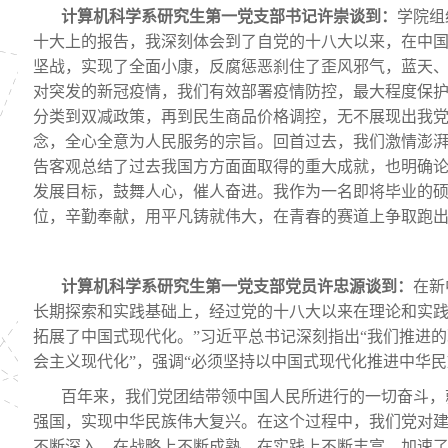
计算机科学系研究生第一党支部书记许崇谈到
：
学院组
十大上的报告，我深刻体会到了自党的十八大以来，在中
坚战，实现了全面小康，反腐惩恶刹住了歪风邪气，蓝天
对突发的新冠疫情，我们有效部署疫情防控，最大程度保
分类到双减政策，再到民生商品价格调控，无不展现出我
念，全心全意为人民服务的宗旨。回首过去，我们激情澎
告客观总结了过去我国方方面面取得的重大成就，也明确
发展目标，鼓舞人心，催人奋进。我作为一名即将毕业的
位，辛勤奉献，用平凡铸就伟大，在青春的赛道上争取跑
计算机科学系研究生第一党支部党员许忠源谈到
：
在新
长期探索和实践基础上，经过党的十八大以来在理论和实
拓展了中国式现代化。
”习近平总书记深刻指出“我们推进
会主义现代化”，强调“必须坚持以中国式现代化推进中华民
百年来，我们党团结带领中国人民所进行的一切奋斗，
强国，实现中华民族伟大复兴。在这个过程中，我们党对
不断深入、在战略上不断成熟、在实践上不断丰富，加速