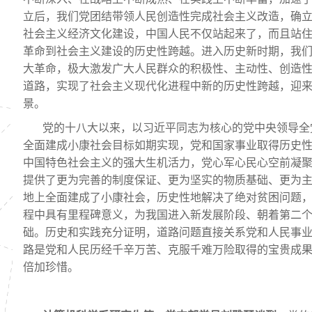
立后，我们党团结带领人民创造性完成社会主义改造，确
社会主义经济文化建设，中国人民不仅站起来了，而且站
革命到社会主义建设的历史性跨越。进入历史新时期，我
大革命，极大激发广大人民群众的积极性、主动性、创造
道路，实现了社会主义现代化进程中新的历史性跨越，迎
景。
党的十八大以来，以习近平同志为核心的党中央领导全
全面建成小康社会目标如期实现，党和国家事业取得历史
中国特色社会主义的强大生机活力，党心军心民心空前凝
提供了更为完善的制度保证、更为坚实的物质基础、更为
地上全面建成了小康社会，历史性地解决了绝对贫困问题
程中具有里程碑意义，为我国进入新发展阶段、朝着第二
础。历史和实践充分证明，道路问题直接关系党和人民事
路是党和人民历经千辛万苦、克服千难万险取得的宝贵成
倍加珍惜。