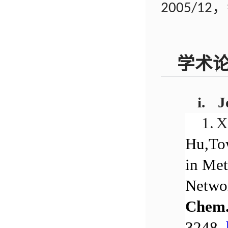
，
2005/12
学术
i.
J
1.
X
Hu,Tow
in Met
Networ
Chem.
3248,