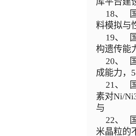
库平台建
18、
料模拟与
19、
构遗传能
20、
成能力，
5
21、
素对
Ni/Ni
与
22、
米晶粒的