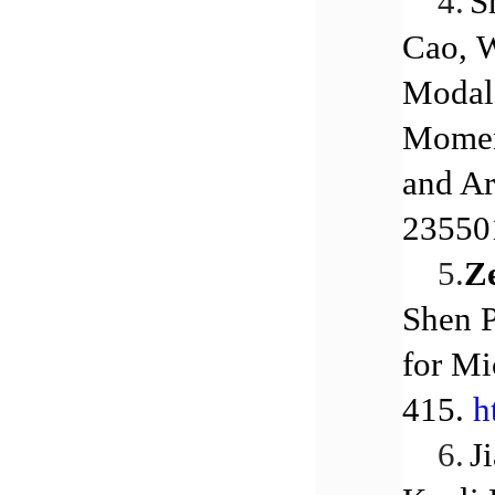
4.
S
Cao, 
ModalI
Moment
and Ar
23550
5.
Z
Shen P
for Mi
415.
h
6.
J