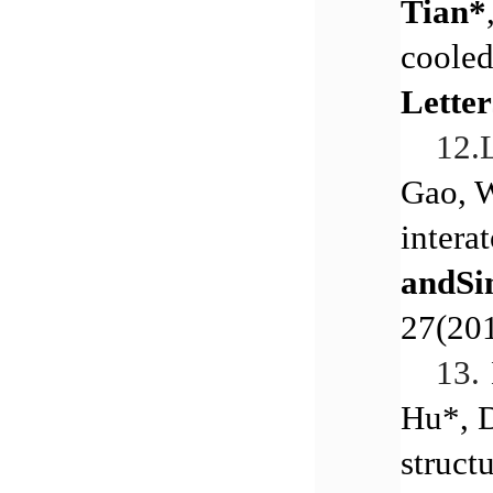
Tian*
cooled
Letter
12.
Gao, 
intera
andSi
27(20
13.
Hu*, D
struct