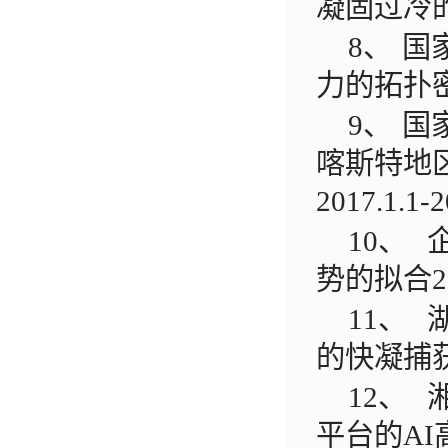
凝固过冷
8、
国
力的拓扑
9、
国
喀斯特地
2017.1.1-2
10、
势的拟合
2
11、
的快凝捕
12、
平台的
AI