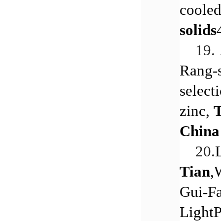
cooled
solids
19.
Rang-s
select
zinc,
T
Chin
20.
Tian
,
Gui-Fa
LightP