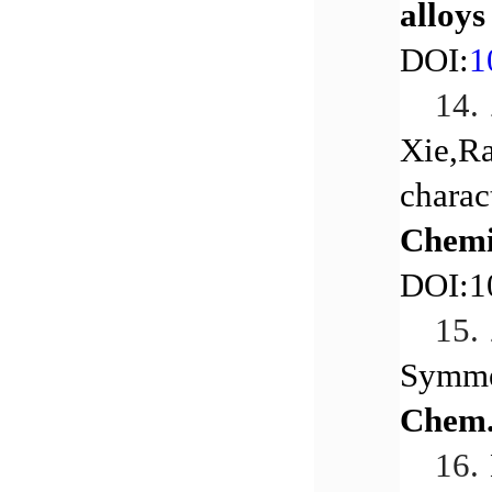
alloy
DOI:
1
14.
Xie,R
charac
Chemi
DOI:1
15.
Symmet
Chem.
16.