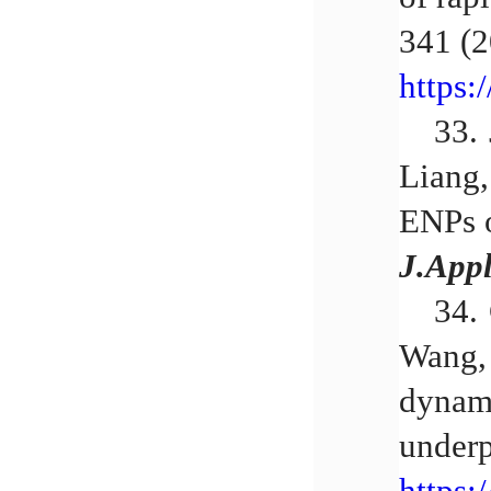
341 (2
https:
33.
Liang,
ENPs o
J.Appl
34.
Wang,
dynami
under
https: