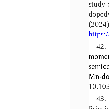
study 
dopedw
(2024)
https:
42.
momen
semico
Mn-do
10.10
43.
Princi