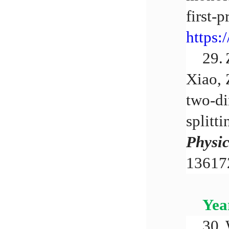
first-p
https:
29.
Xiao, 
two-di
splitti
Physi
13617
Yea
30.