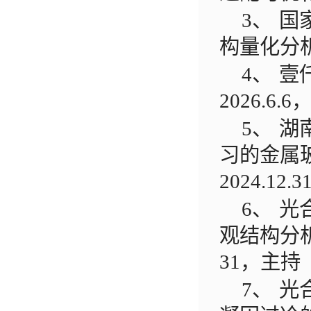
3、
国
构量化分
4、
壹
2026.6.6
5、
湖
习的金属
2024.12.3
6、
光
观结构分
31
，主持
7、
光