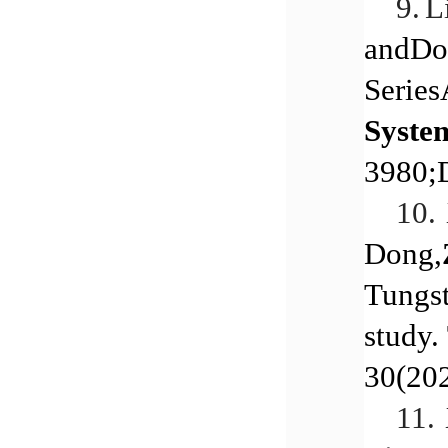
9.
L
andDou
Serie
Syste
3980;
10.
Dong,
Tungst
study.
30(20
11.