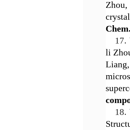
Zhou, 
crysta
Chem.
17.
li Zho
Liang,
micros
superc
comp
18.
Struct