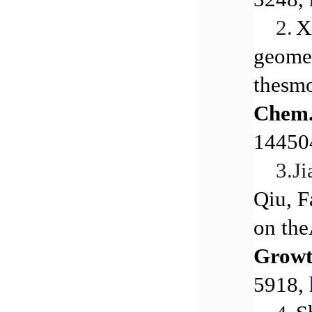
2.
X
geomet
thesmo
Chem.
14450
3.
J
Qiu, 
on the
Growt
5918,