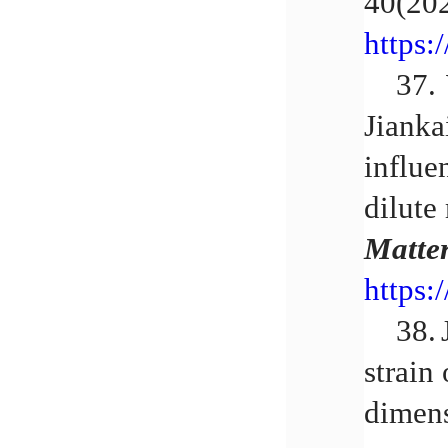
40(20
https:
37.
Jianka
influe
dilute
Matte
https:
38.
strain
dimens