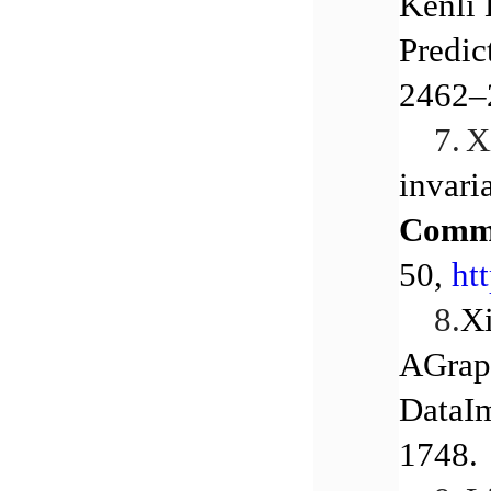
Kenli
Predic
2462–
7.
X
invari
Commu
50
,
ht
8.
Xi
AGraph
DataI
1748.