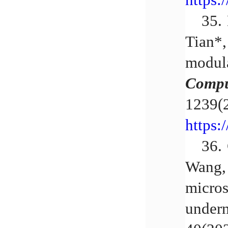
35.
Tian*,
modula
Compu
1239(
https:
36.
Wang, 
micros
undern