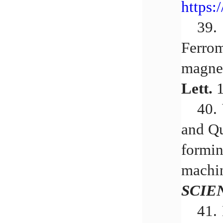
https:
39.
Ferro
magnet
Lett.
1
40.
and Qu
formin
machin
SCIE
41.