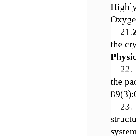
Highl
Oxyge
21.
the cr
Physi
22.
the pa
89(3):
23.
struct
syste