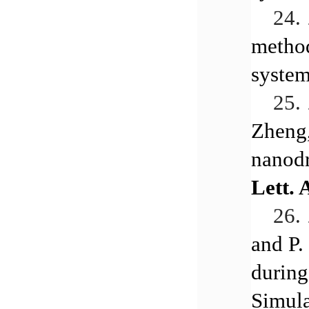
24.
method
syste
25.
Zheng,
nanodr
Lett. 
26.
and P.
during
Simula