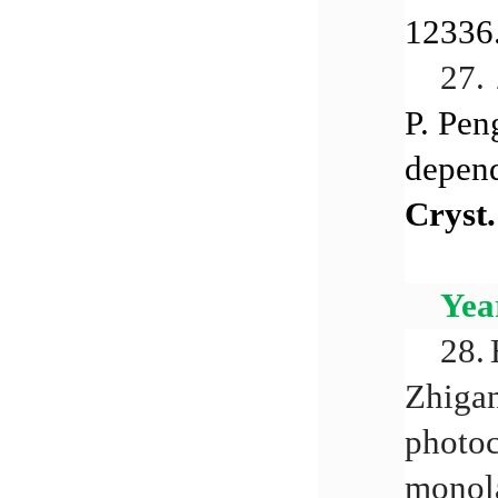
12336
27.
P. Pen
depend
Cryst.
Yea
28.
Zhigan
photoc
monola