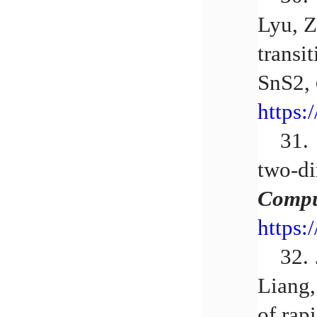
Lyu, Z
transi
SnS2,
https:
31.
two-di
Compu
https:
32.
Liang,
of rap