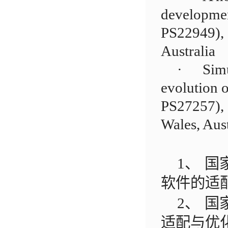
developmen
PS22949), 
Australia
·
Simu
evolution 
PS27257), 
Wales, Aust
1、
国
软件的适
2、
国
适配与优