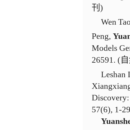
刊)
Wen Tao
Peng,
Yuan
Models Gen
26591
Leshan 
Xiangxiang
Discovery
57(6),
Yuansh