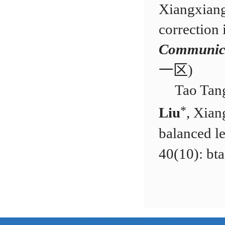
Xiangxian
correction
Communica
一区)
Tao Tan
*
Liu
, Xian
balanced le
40(10): b