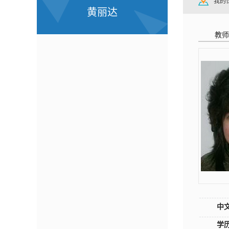
我的
黄丽达
教师
中
学